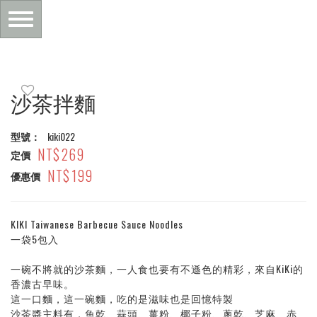
Toggle
navigation
主
沙茶拌麵
內
型號：
kiki022
269
容
定價
199
優惠價
區
KIKI Taiwanese Barbecue Sauce Noodles
塊
一袋5包入
一碗不將就的沙茶麵，一人食也要有不遜色的精彩，來自KiKi的
香濃古早味。
這一口麵，這一碗麵，吃的是滋味也是回憶特製
沙茶醬主料有，魚乾、蒜頭、薑粉、椰子粉、蔥乾、芝麻、赤