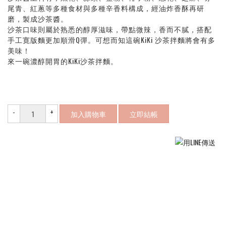
尾青、紅蔥等多種食材與多種辛香料構成，經油炸香酥再研
磨，製成沙茶醬。
沙茶口味則屬於熟悉的醇厚滋味，帶點微辣，香而不膩，搭配
手工寛版麵更加順滑Q彈。可想而知這碗KiKi 沙茶拌麵將會有多
美味！
來一碗濃醇開胃的KiKi沙茶拌麵。
-
+
加入購物車
立即結帳