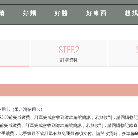
睛
好麵
好醬
好東西
想
1
STEP.2
訂購資料
, JCB信用卡（限台灣信用卡）
的23:00前完成繳費。訂單完成會收到繳款編號簡訊，若無收到，請回購物
3:00前完成繳費。訂單完成會收到繳款編號簡訊，若無收到，請回購物記錄
收手續費，此手續費不管訂單有無免運費都須支付。請於收貨時，多準備6