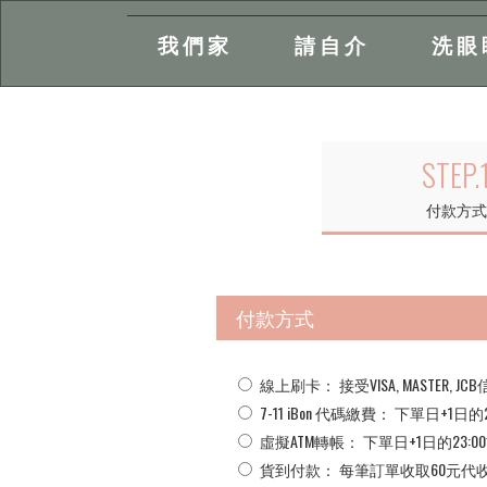
我們家
請自介
洗眼
主
付
款
STEP.
內
方
付款方式
容
式
區
付款方式
塊
線上刷卡：
接受VISA, MASTER
7-11 iBon 代碼繳費：
下單日+1日
虛擬ATM轉帳：
下單日+1日的2
貨到付款：
每筆訂單收取60元代