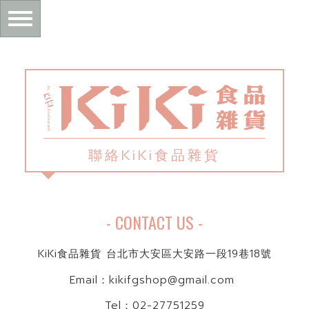
Toggle
navigation
主
內
容
聯絡KiKi食品雜貨
區
- CONTACT US -
塊
KiKi食品雜貨 台北市大安區大安路一段19巷18號
Email：kikifgshop@gmail.com
Tel：02-27751259