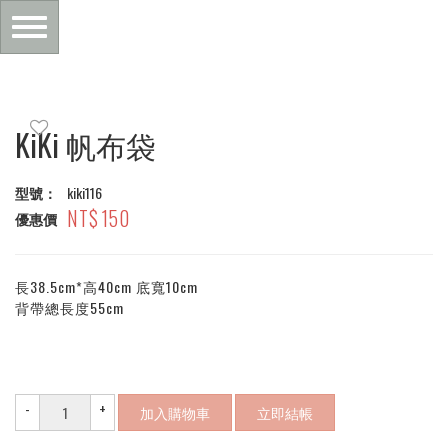
Toggle
navigation
主
KiKi 帆布袋
內
型號：
kiki116
150
容
優惠價
區
長38.5cm*高40cm 底寬10cm
背帶總長度55cm
塊
-
+
加入購物車
立即結帳