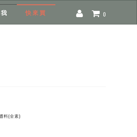
找我
快來買
0
醬料(全素)