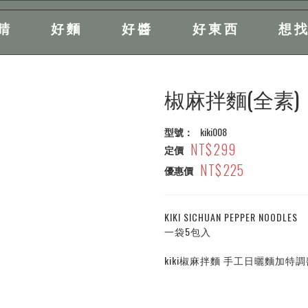
睛
好麵
好醬
好東西
想
椒麻拌麵(全素)
型號：
kiki008
299
定價
225
優惠價
KIKI SICHUAN PEPPER NOODLES
一袋5包入
kiki椒麻拌麵 手工日曬麵加特調