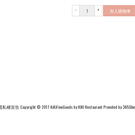
-
+
加入購物車
隱私權宣告
Copyright © 2017 KiKiFineGoods by KIKI Restaurant Provided by
365Sho