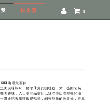
找我
快來買
0
iKi 咖哩魚薯條
鮪魚肉風味調味，撒著薄薄的咖哩粉，才一撕開包裝
股咖哩香味，入口更能品嚐到以辣味帶出咖哩香的滋
彿一邊正吃著咖哩般得暢快，鹹香酥脆的魚薯條，推薦