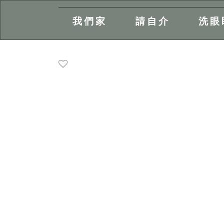
我們家
請自介
洗眼
主
內
容
區
塊