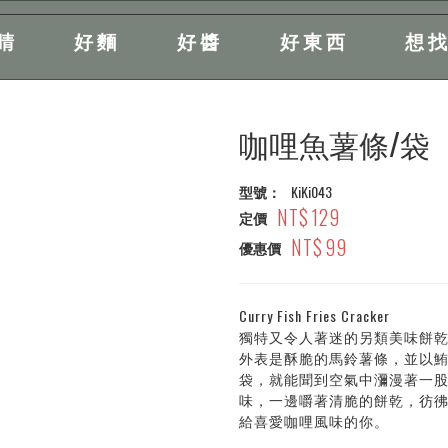
睛
好麵
好醬
好東西
想
咖哩魚薯條/袋
型號：
KiKi043
129
定價
99
優惠價
Curry Fish Fries Cracker
獨特又令人著迷的另類美味餅乾 K
外表是酥脆的馬鈴薯條，並以
袋，就能聞到空氣中瀰漫著一
味，一邊嚼著清脆的餅乾，彷
給喜愛咖哩風味的你。