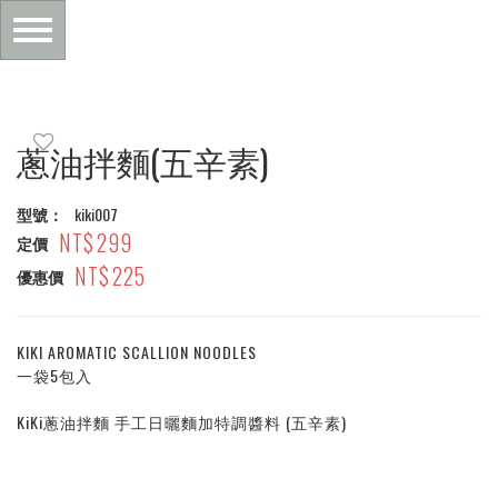
Toggle
navigation
主
蔥油拌麵(五辛素)
內
型號：
kiki007
299
容
定價
225
優惠價
區
KIKI AROMATIC SCALLION NOODLES
塊
一袋5包入
KiKi蔥油拌麵 手工日曬麵加特調醬料 (五辛素)